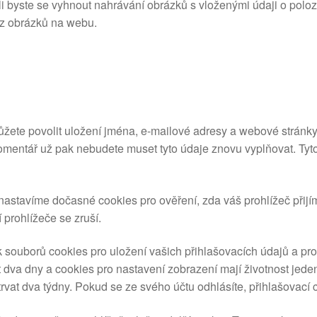
i byste se vyhnout nahrávání obrázků s vloženými údaji o pol
e z obrázků na webu.
ůžete povolit uložení jména, e-mailové adresy a webové strán
komentář už pak nebudete muset tyto údaje znovu vyplňovat. Tyt
, nastavíme dočasné cookies pro ověření, zda váš prohlížeč přij
prohlížeče se zruší.
k souborů cookies pro uložení vašich přihlašovacích údajů a pr
t dva dny a cookies pro nastavení zobrazení mají životnost jede
trvat dva týdny. Pokud se ze svého účtu odhlásíte, přihlašovací