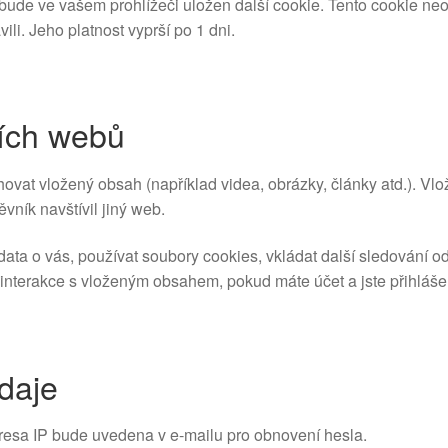
 bude ve vašem prohlížeči uložen další cookie. Tento cookie n
ili. Jeho platnost vyprší po 1 dni.
ších webů
vat vložený obsah (například videa, obrázky, články atd.). Vl
ník navštívil jiný web.
 o vás, používat soubory cookies, vkládat další sledování od tř
interakce s vloženým obsahem, pokud máte účet a jste přihláš
daje
esa IP bude uvedena v e-mailu pro obnovení hesla.