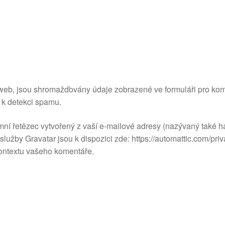
.
 web, jsou shromažďovány údaje zobrazené ve formuláři pro kom
á k detekci spamu.
 řetězec vytvořený z vaší e-mailové adresy (nazývaný také hash)
lužby Gravatar jsou k dispozici zde: https://automattic.com/pri
 kontextu vašeho komentáře.