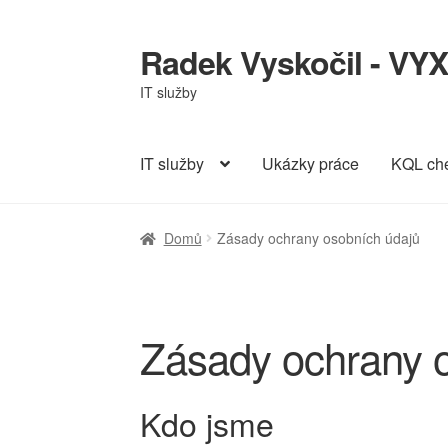
Radek Vyskočil - VYX
Přeskočit
Přejít
na
k
IT služby
navigaci
obsahu
webu
IT služby
Ukázky práce
KQL ch
Domů
Zásady ochrany osobních údajů
Zásady ochrany 
Kdo jsme