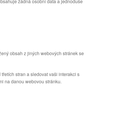
eobsahuje žádná osobní data a jednoduše
ožený obsah z jiných webových stránek se
etích stran a sledovat vaši interakci s
eni na danou webovou stránku.