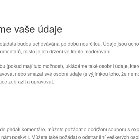
me vaše údaje
metadata budou uchovávána po dobu neurčitou. Údaje jsou uch
mentářů, místo jejich držení ve frontě moderování.
 webu (pokud mají tuto možnost), ukládáme také osobní údaje, kte
ravovat nebo smazat své osobní údaje (s výjimkou toho, že nem
ace zobrazit a upravovat.
de přidali komentáře, můžete požádat o obdržení souboru s exp
 nám poskytli. Můžete také požádat o odstranění veškerých oso