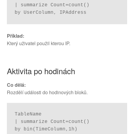
| summarize Count=count()

by UserColumn, IPAddress
Příklad:
Který uživatel použil kterou IP.
Aktivita po hodinách
Co dělá:
Rozdělí události do hodinových bloků.
TableName

| summarize Count=count()

by bin(TimeColumn,1h)