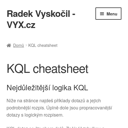
Radek Vyskočil -
Přeskočit
Přejít
Menu
na
k
VYX.cz
navigaci
obsahu
webu
IT služby
Domů
KQL cheatsheet
Ukázky práce
KQL cheatsheet
KQL cheatsheet
Zásady ochrany osobních údajů
Nejdůležitější logika KQL
Níže na stránce najdeš příklady dotazů a jejich
podrobnější rozpis. Úplně dole jsou propracovanější
dotazy s logickým rozpisem.