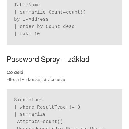
TableName

| summarize Count=count()

by IPAddress

| order by Count desc

| take 10
Password Spray – základ
Co dělá:
Hledá IP zkoušející více účtů.
SigninLogs

| where ResultType != 0

| summarize

 Attempts=count(),
