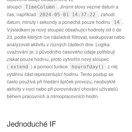
sloupci
. Jinými slovy vezme datum a
TimeColumn
čas, například
, zahodí
2024-05-01 14:37:22
datum, minuty i sekundy a ponechá pouze hodinu
.
14
Výsledkem je nový sloupec obsahující hodnoty od 0 do
23, podle kterých lze následně filtrovat, seskupovat nebo
analyzovat aktivitu v různých částech dne. Logika
uvažování je: z původního časového údaje potřebuji
získat pouze hodinu, proto vytvořím nový sloupec
(
) a pomocí funkce
z něj
extend
hourofday()
vytáhnu část reprezentující hodinu. Tento postup se
často používá při hledání špiček provozu, neobvyklé
aktivity v noci nebo při porovnávání chování uživatelů
během pracovních a mimopracovních hodin.
Jednoduché IF