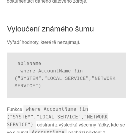
dokumentaci daného datového zdroje.
Vyloučení známého šumu
Vyřadí hodnoty, které tě nezajímají.
TableName

| where AccountName !in 
("SYSTEM","LOCAL SERVICE","NETWORK 
SERVICE")
Funkce
where AccountName !in
("SYSTEM","LOCAL SERVICE","NETWORK
odstraní z výsledků všechny řádky, kde se
SERVICE")
ve sloupci
nachází některý z
AccountName