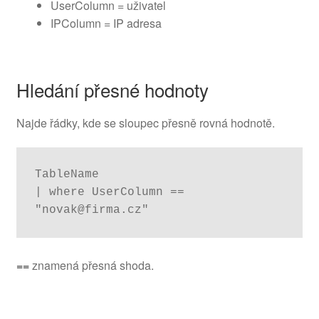
UserColumn = uživatel
IPColumn = IP adresa
Hledání přesné hodnoty
Najde řádky, kde se sloupec přesně rovná hodnotě.
TableName

| where UserColumn == 
"novak@firma.cz"
==
znamená přesná shoda.