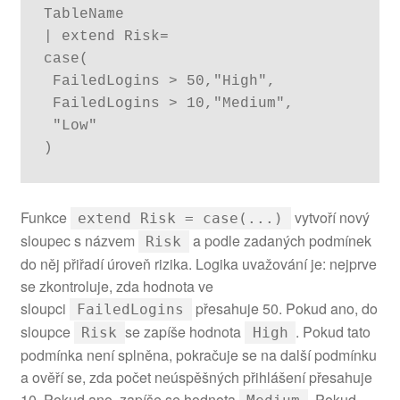
TableName

| extend Risk=

case(

 FailedLogins > 50,"High",

 FailedLogins > 10,"Medium",

 "Low"

)
Funkce
vytvoří nový
extend Risk = case(...)
sloupec s názvem
a podle zadaných podmínek
Risk
do něj přiřadí úroveň rizika. Logika uvažování je: nejprve
se zkontroluje, zda hodnota ve
sloupci
přesahuje 50. Pokud ano, do
FailedLogins
sloupce
se zapíše hodnota
. Pokud tato
Risk
High
podmínka není splněna, pokračuje se na další podmínku
a ověří se, zda počet neúspěšných přihlášení přesahuje
10. Pokud ano, zapíše se hodnota
. Pokud