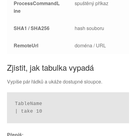
ProcessCommandL
spuštěný příkaz
ine
SHA1 / SHA256
hash souboru
RemoteUrl
doména / URL
Zjistit, jak tabulka vypadá
Vypíše pár řádků a ukáže dostupné sloupce.
TableName

| take 10
Přepiš: