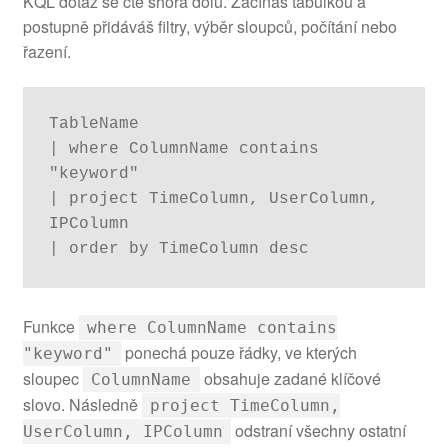
KQL dotaz se čte shora dolů. Začínáš tabulkou a
postupně přidáváš filtry, výběr sloupců, počítání nebo
řazení.
TableName

| where ColumnName contains 
"keyword"

| project TimeColumn, UserColumn, 
IPColumn

| order by TimeColumn desc
Funkce
where ColumnName contains
ponechá pouze řádky, ve kterých
"keyword"
sloupec
obsahuje zadané klíčové
ColumnName
slovo. Následně
project TimeColumn,
odstraní všechny ostatní
UserColumn, IPColumn