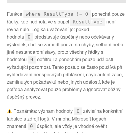
Funkce
ponechá pouze
where ResultType != 0
řádky, kde hodnota ve sloupci
není
ResultType
rovna nule. Logika uvažování je: pokud
hodnota
představuje úspěšný nebo očekávaný
0
výsledek, chci se zaměřit pouze na chyby, selhání nebo
jiné nestandardní stavy, proto všechny řádky s
hodnotou
odfiltruji a ponechám pouze události
0
vyžadující pozornost. Tento postup se často používá při
vyhledávání neúspěšných přihlášení, chyb autentizace,
zamítnutých požadavků nebo jiných událostí, kde je
potřeba analyzovat pouze problémy a ignorovat běžný
úspěšný provoz.
Poznámka: význam hodnoty
závisí na konkrétní
0
tabulce a zdroji logů. V mnoha Microsoft logách
znamená
úspěch, ale vždy je vhodné ověřit
0