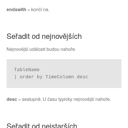
endswith
= končí na.
Seřadit od nejnovějších
Nejnovější události budou nahoře.
TableName

| order by TimeColumn desc
desc
= sestupně. U času typicky nejnovější nahoře.
Seřadit od nejstarších