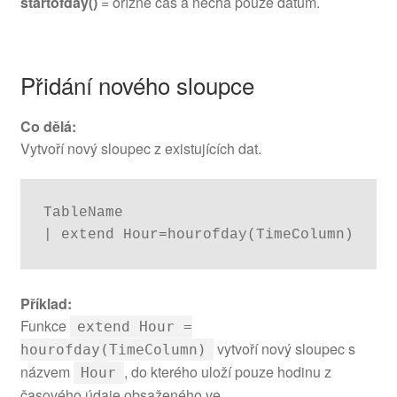
startofday()
= ořízne čas a nechá pouze datum.
Přidání nového sloupce
Co dělá:
Vytvoří nový sloupec z existujících dat.
TableName

| extend Hour=hourofday(TimeColumn)
Příklad:
Funkce
extend Hour =
vytvoří nový sloupec s
hourofday(TimeColumn)
názvem
, do kterého uloží pouze hodinu z
Hour
časového údaje obsaženého ve