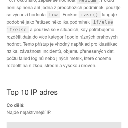
Medium
není splněna ani jedna z předchozích podmínek, použije
se výchozí hodnota
. Funkce
funguje
Low
case()
podobně jako řetězec několika podmínek
if/else
a používá se v situacích, kdy potřebujeme
if/else
rozdělit data do více kategorií podle různých prahových
hodnot. Tento přístup je vhodný například pro klasifikaci
rizika, závažnosti incidentů, objemu přenesených dat,
počtu failed loginů nebo jiných metrik, které chceme
rozdělit na nízkou, střední a vysokou úroveň.
Top 10 IP adres
Co dělá:
Najde nejaktivnější IP.