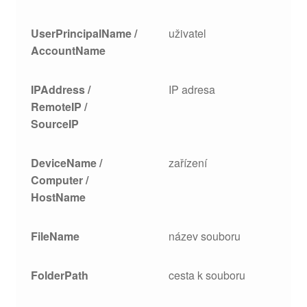
UserPrincipalName /
uživatel
AccountName
IPAddress /
IP adresa
RemoteIP /
SourceIP
DeviceName /
zařízení
Computer /
HostName
FileName
název souboru
FolderPath
cesta k souboru