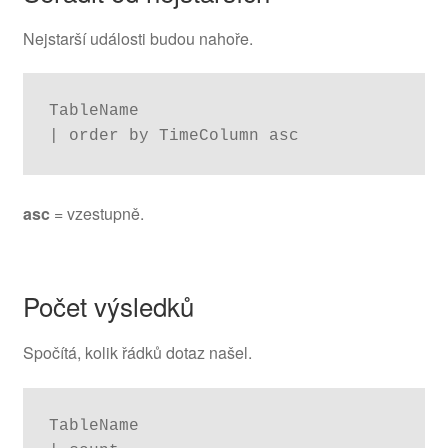
Nejstarší události budou nahoře.
TableName

| order by TimeColumn asc
asc
= vzestupně.
Počet výsledků
Spočítá, kolik řádků dotaz našel.
TableName
