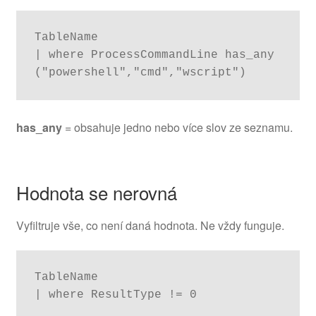
TableName

| where ProcessCommandLine has_any 
("powershell","cmd","wscript")
has_any
= obsahuje jedno nebo více slov ze seznamu.
Hodnota se nerovná
Vyfiltruje vše, co není daná hodnota. Ne vždy funguje.
TableName

| where ResultType != 0