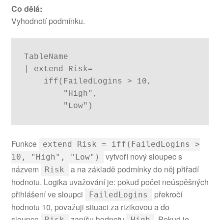
Co dělá:
Vyhodnotí podmínku.
TableName

| extend Risk=

    iff(FailedLogins > 10,

        "High",

        "Low")
Funkce
extend Risk = iff(FailedLogins >
vytvoří nový sloupec s
10, "High", "Low")
názvem
a na základě podmínky do něj přiřadí
Risk
hodnotu. Logika uvažování je: pokud počet neúspěšných
přihlášení ve sloupci
překročí
FailedLogins
hodnotu 10, považuji situaci za rizikovou a do
sloupce
zapíšu hodnotu
. Pokud je
Risk
High