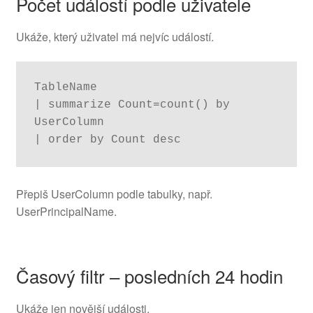
Počet událostí podle uživatele
Ukáže, který uživatel má nejvíc událostí.
TableName

| summarize Count=count() by 
UserColumn

| order by Count desc
Přepiš UserColumn podle tabulky, např.
UserPrincipalName.
Časový filtr – posledních 24 hodin
Ukáže jen novější události.