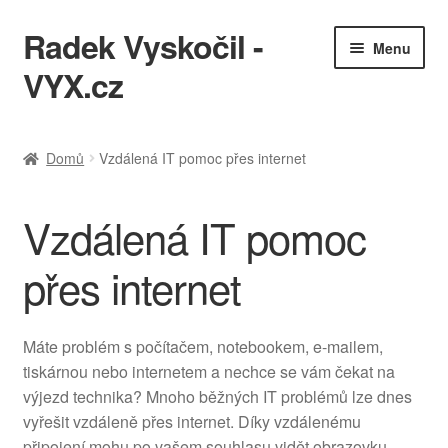
Radek Vyskočil -
Přeskočit
Přejít
Menu
na
k
VYX.cz
navigaci
obsahu
webu
IT služby
Domů
Vzdálená IT pomoc přes internet
Ukázky práce
Vzdálená IT pomoc
KQL cheatsheet
přes internet
Zásady ochrany osobních údajů
Máte problém s počítačem, notebookem, e-mailem,
tiskárnou nebo internetem a nechce se vám čekat na
výjezd technika? Mnoho běžných IT problémů lze dnes
vyřešit vzdáleně přes internet. Díky vzdálenému
připojení mohu po vašem souhlasu vidět obrazovku