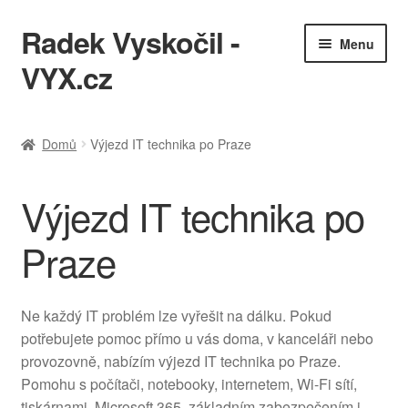
Radek Vyskočil -
Přeskočit
Přejít
Menu
na
k
VYX.cz
navigaci
obsahu
webu
IT služby
Domů
Výjezd IT technika po Praze
Ukázky práce
Výjezd IT technika po
KQL cheatsheet
Praze
Zásady ochrany osobních údajů
Ne každý IT problém lze vyřešit na dálku. Pokud
potřebujete pomoc přímo u vás doma, v kanceláři nebo
provozovně, nabízím výjezd IT technika po Praze.
Pomohu s počítači, notebooky, internetem, Wi-Fi sítí,
tiskárnami, Microsoft 365, základním zabezpečením i