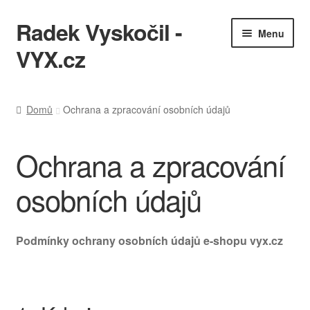
Radek Vyskočil -
Přeskočit
Přejít
Menu
na
k
VYX.cz
navigaci
obsahu
webu
IT služby
Domů
Ochrana a zpracování osobních údajů
Ukázky práce
Ochrana a zpracování
KQL cheatsheet
osobních údajů
Zásady ochrany osobních údajů
Podmínky ochrany osobních údajů e-shopu vyx.cz