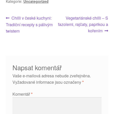
Kategorie:
Uncategorized
Navigace
Předchozí
Následující
Chilli v české kuchyni:
Vegetariánské chilli – S
příspěvek:
příspěvek:
fazolemi, rajčaty, paprikou a
Tradiční recepty s pálivým
pro
kořením
twistem
příspěvek
Napsat komentář
Vaše e-mailová adresa nebude zveřejněna.
Vyžadované informace jsou označeny
*
Komentář
*