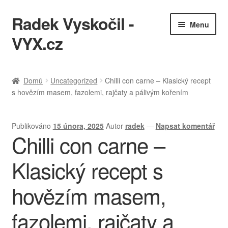
Radek Vyskočil -
Přeskočit
Přejít
Menu
na
k
VYX.cz
navigaci
obsahu
webu
IT služby
Domů
Uncategorized
Chilli con carne – Klasický recept
s hovězím masem, fazolemi, rajčaty a pálivým kořením
Ukázky práce
KQL cheatsheet
Publikováno
15 února, 2025
Autor
radek
—
Napsat komentář
Chilli con carne –
Zásady ochrany osobních údajů
Klasický recept s
hovězím masem,
fazolemi, rajčaty a