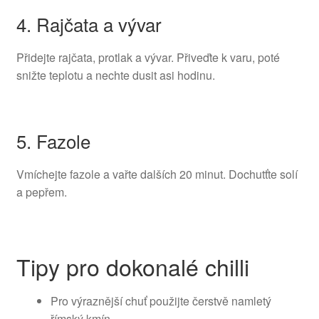
4. Rajčata a vývar
Přidejte rajčata, protlak a vývar. Přiveďte k varu, poté
snižte teplotu a nechte dusit asi hodinu.
5. Fazole
Vmíchejte fazole a vařte dalších 20 minut. Dochutťte solí
a pepřem.
Tipy pro dokonalé chilli
Pro výraznější chuť použijte čerstvě namletý
římský kmín.