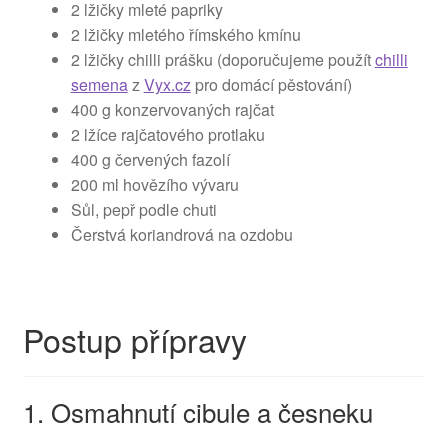
2 lžičky mleté papriky
2 lžičky mletého římského kmínu
2 lžičky chilli prášku (doporučujeme použít
chilli
semena
z
Vyx.cz
pro domácí pěstování)
400 g konzervovaných rajčat
2 lžíce rajčatového protlaku
400 g červených fazolí
200 ml hovězího vývaru
Sůl, pepř podle chuti
Čerstvá koriandrová na ozdobu
Postup přípravy
1. Osmahnutí cibule a česneku