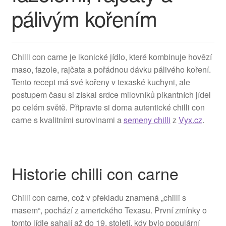
pálivým kořením
Chilli con carne je ikonické jídlo, které kombinuje hovězí
maso, fazole, rajčata a pořádnou dávku pálivého koření.
Tento recept má své kořeny v texaské kuchyni, ale
postupem času si získal srdce milovníků pikantních jídel
po celém světě. Připravte si doma autentické chilli con
carne s kvalitními surovinami a
semeny chilli
z
Vyx.cz
.
Historie chilli con carne
Chilli con carne, což v překladu znamená „chilli s
masem“, pochází z amerického Texasu. První zmínky o
tomto jídle sahají až do 19. století, kdy bylo populární