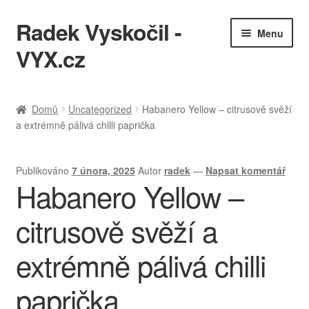
Radek Vyskočil -
Přeskočit
Přejít
Menu
na
k
VYX.cz
navigaci
obsahu
webu
IT služby
Domů
Uncategorized
Habanero Yellow – citrusově svěží
a extrémně pálivá chilli paprička
Ukázky práce
KQL cheatsheet
Publikováno
7 února, 2025
Autor
radek
—
Napsat komentář
Habanero Yellow –
Zásady ochrany osobních údajů
citrusově svěží a
extrémně pálivá chilli
paprička