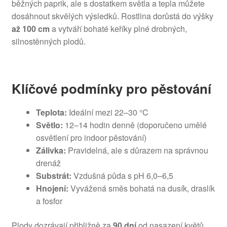
běžných paprik, ale s dostatkem světla a tepla můžete
dosáhnout skvělých výsledků. Rostlina dorůstá do výšky
až 100 cm
a vytváří bohaté keříky plné drobných,
silnostěnných plodů.
Klíčové podmínky pro pěstování
Teplota:
Ideální mezi 22–30 °C
Světlo:
12–14 hodin denně (doporučeno umělé
osvětlení pro indoor pěstování)
Zálivka:
Pravidelná, ale s důrazem na správnou
drenáž
Substrát:
Vzdušná půda s pH 6,0–6,5
Hnojení:
Vyvážená směs bohatá na dusík, draslík
a fosfor
Plody dozrávají přibližně za
90 dní
od nasazení květů.