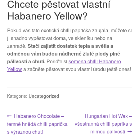
Chcete pěstovat vlastní
Habanero Yellow?
Pokud vás tato exotická chilli paprička zaujala, můžete si
ji snadno vypěstovat doma, ve skleníku nebo na
zahradě.
Stačí zajistit dostatek tepla a světla a
odměnou vám budou nádherné žluté plody plné
pálivosti a chuti.
Pořiďte si
semena chilli Habanero
Yellow
a začněte pěstovat svou vlastní úrodu ještě dnes!
Kategorie:
Uncategorized
Navigace
Předchozí
Následující
Habanero Chocolate –
Hungarian Hot Wax –
příspěvek:
příspěvek:
všestranná chilli paprika s
temně hnědá chilli paprička
pro
mírnou pálivostí
s výraznou chutí