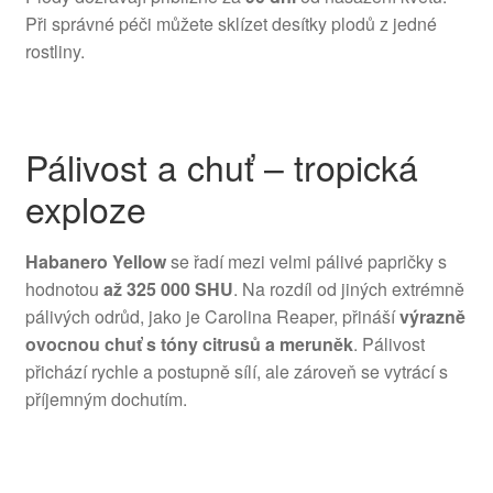
Při správné péči můžete sklízet desítky plodů z jedné
rostliny.
Pálivost a chuť – tropická
exploze
Habanero Yellow
se řadí mezi velmi pálivé papričky s
hodnotou
až 325 000 SHU
. Na rozdíl od jiných extrémně
pálivých odrůd, jako je Carolina Reaper, přináší
výrazně
ovocnou chuť s tóny citrusů a meruněk
. Pálivost
přichází rychle a postupně sílí, ale zároveň se vytrácí s
příjemným dochutím.