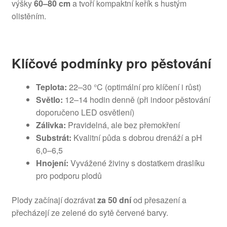
výšky
60–80 cm
a tvoří kompaktní keřík s hustým
olistěním.
Klíčové podmínky pro pěstování
Teplota:
22–30 °C (optimální pro klíčení i růst)
Světlo:
12–14 hodin denně (při indoor pěstování
doporučeno LED osvětlení)
Zálivka:
Pravidelná, ale bez přemokření
Substrát:
Kvalitní půda s dobrou drenáží a pH
6,0–6,5
Hnojení:
Vyvážené živiny s dostatkem draslíku
pro podporu plodů
Plody začínají dozrávat
za 50 dní
od přesazení a
přecházejí ze zelené do sytě červené barvy.