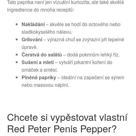
Tato paprika není jen vizuální kuriozita, ale také skvělá
ingredience do mnoha receptů:
Nakládání
– skvěle se hodí do octového nebo
sladkokyselého nálevu.
Grilování
– výrazná chuť se zvýrazní při tepelné
úpravě.
Čerstvá do salátů
– dodá pokrmům lehký říz.
Sušení a mletí
– vytváří pikantní koření do
omáček a směsí.
Plněné papriky
– ideální na zapečení se sýrem
nebo masovou náplní.
Chcete si vypěstovat vlastní
Red Peter Penis Pepper?