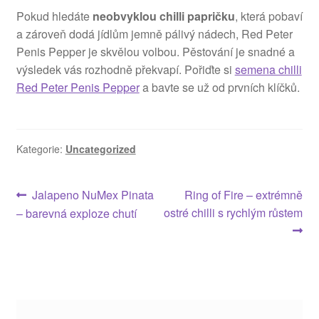
Pokud hledáte
neobvyklou chilli papričku
, která pobaví
a zároveň dodá jídlům jemně pálivý nádech, Red Peter
Penis Pepper je skvělou volbou. Pěstování je snadné a
výsledek vás rozhodně překvapí. Pořiďte si
semena chilli
Red Peter Penis Pepper
a bavte se už od prvních klíčků.
Kategorie:
Uncategorized
Navigace
Předchozí
Následující
Jalapeno NuMex Pinata
Ring of Fire – extrémně
příspěvek:
příspěvek:
ostré chilli s rychlým růstem
– barevná exploze chutí
pro
příspěvek