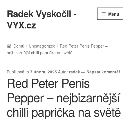
Radek Vyskočil -
Přeskočit
Přejít
Menu
na
k
VYX.cz
navigaci
obsahu
webu
IT služby
Domů
Uncategorized
Red Peter Penis Pepper –
nejbizarnější chilli paprička na světě
Ukázky práce
KQL cheatsheet
Publikováno
7 února, 2025
Autor
radek
—
Napsat komentář
Red Peter Penis
Zásady ochrany osobních údajů
Pepper – nejbizarnější
chilli paprička na světě