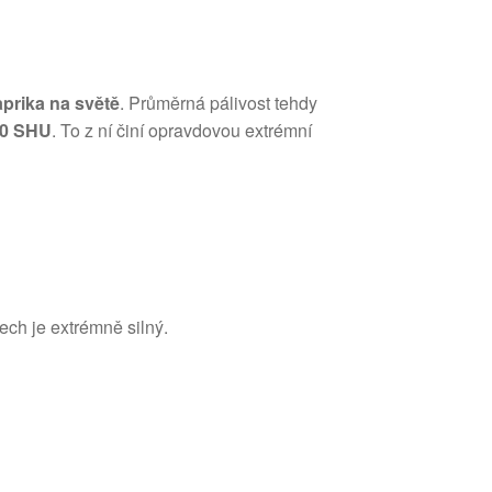
aprika na světě
. Průměrná pálivost tehdy
30 SHU
. To z ní činí opravdovou extrémní
ech je extrémně silný.