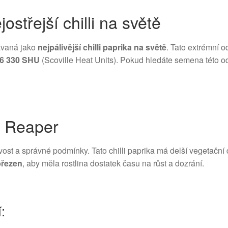
střejší chilli na světě
ávaná jako
nejpálivější chilli paprika na světě
. Tato extrémní o
06 330 SHU
(Scoville Heat Units). Pokud hledáte semena této od
a Reaper
vost a správné podmínky. Tato chilli paprika má delší vegetační 
březen
, aby měla rostlina dostatek času na růst a dozrání.
: