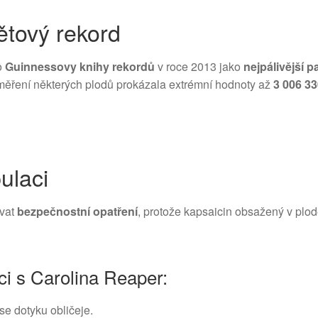
ětový rekord
o
Guinnessovy knihy rekordů
v roce 2013 jako
nejpálivější p
měření některých plodů prokázala extrémní hodnoty až
3 006 3
ulaci
ovat
bezpečnostní opatření
, protože kapsaicin obsažený v plod
ci s Carolina Reaper:
se dotyku obličeje.