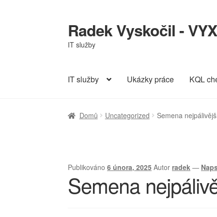
Radek Vyskočil - VYX
Přeskočit
Přejít
na
k
IT služby
navigaci
obsahu
webu
IT služby
Ukázky práce
KQL ch
Domů
Uncategorized
Semena nejpálivější
Publikováno
6 února, 2025
Autor
radek
—
Naps
Semena nejpálivěj