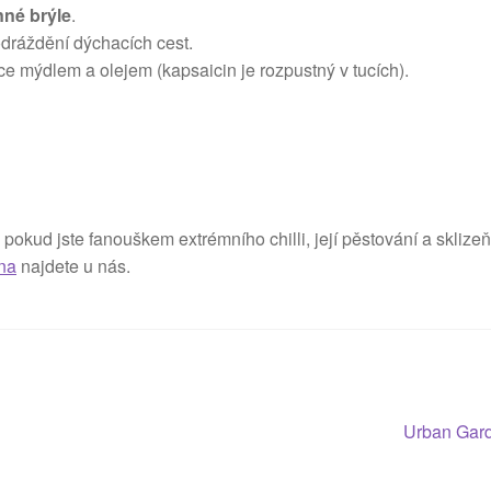
né brýle
.
odráždění dýchacích cest.
e mýdlem a olejem (kapsaicin je rozpustný v tucích).
pokud jste fanouškem extrémního chilli, její pěstování a sklizeň
na
najdete u nás.
Následující
Urban Gard
příspěvek: