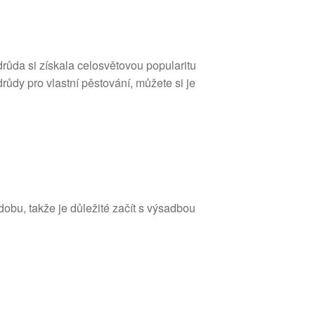
drůda si získala celosvětovou popularitu
růdy pro vlastní pěstování, můžete si je
dobu, takže je důležité začít s výsadbou