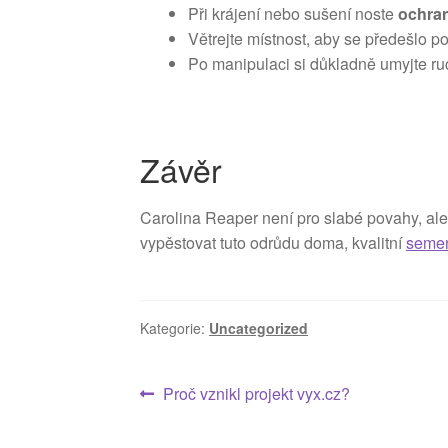
Při krájení nebo sušení noste
ochran
Větrejte místnost, aby se předešlo p
Po manipulaci si důkladně umyjte ruc
Závěr
Carolina Reaper není pro slabé povahy, ale 
vypěstovat tuto odrůdu doma, kvalitní
seme
Kategorie:
Uncategorized
Navigace
Předchozí
Proč vznikl projekt vyx.cz?
příspěvek:
pro