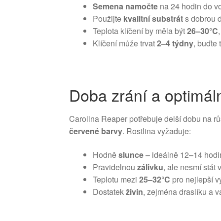
Semena namočte
na 24 hodin do vo
Použijte
kvalitní substrát
s dobrou d
Teplota klíčení by měla být
26–30°C
Klíčení může trvat
2–4 týdny
, buďte t
Doba zrání a optimál
Carolina Reaper potřebuje delší dobu na růs
červené barvy
. Rostlina vyžaduje:
Hodně
slunce
– ideálně 12–14 hodi
Pravidelnou
zálivku
, ale nesmí stát 
Teplotu mezi
25–32°C
pro nejlepší v
Dostatek
živin
, zejména draslíku a v