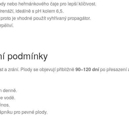
dy nebo heřmánkového čaje pro lepší klíčivost.
renáží, ideálně s pH kolem 6,5.
, proto je vhodné použít vyhřívaný propagátor.
rpěliví.
ní podmínky
t a zrání. Plody se objevují přibližně
90–120 dní
po přesazení 
n denně.
ve vodě.
ýnos.
ápníku pro pevné plody.