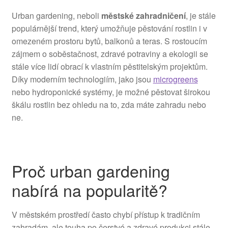
Urban gardening, neboli
městské zahradničení
, je stále
populárnější trend, který umožňuje pěstování rostlin i v
omezeném prostoru bytů, balkonů a teras. S rostoucím
zájmem o soběstačnost, zdravé potraviny a ekologii se
stále více lidí obrací k vlastním pěstitelským projektům.
Díky moderním technologiím, jako jsou
microgreens
nebo hydroponické systémy, je možné pěstovat širokou
škálu rostlin bez ohledu na to, zda máte zahradu nebo
ne.
Proč urban gardening
nabírá na popularitě?
V městském prostředí často chybí přístup k tradičním
zahradám, ale touha po čerstvé a zdravé produkci stále