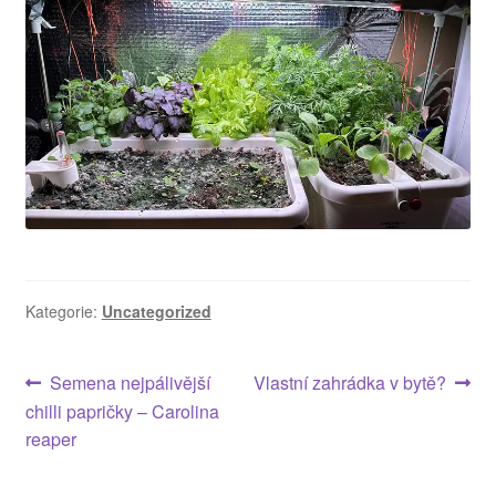
Kategorie:
Uncategorized
Navigace
Předchozí
Následující
Semena nejpálivější
Vlastní zahrádka v bytě?
příspěvek:
příspěvek:
chilli papričky – Carolina
pro
reaper
příspěvek