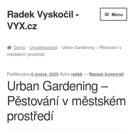
Radek Vyskočil -
Přeskočit
Přejít
Menu
na
k
VYX.cz
navigaci
obsahu
webu
IT služby
Domů
Uncategorized
Urban Gardening – Pěstování v
městském prostředí
Ukázky práce
KQL cheatsheet
Publikováno
6 února, 2025
Autor
radek
—
Napsat komentář
Urban Gardening –
Zásady ochrany osobních údajů
Pěstování v městském
prostředí