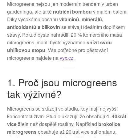
Microgreens nejsou jen moderním trendem v urban
gardeningu, ale také
nutriční bombou
v malém balení.
Díky vysokému obsahu
vitamínů, minerálů,
antioxidantů a bílkovin
se stávají ideálním doplňkem
stravy. Pokud byste nahradili 20 % komerčního masa
microgreens, mohli byste významně
snížit svou
uhlíkovou stopu
. Vše potřebné pro pěstování
microgreens najdete na
vyx.cz
.
1. Proč jsou microgreens
tak výživné?
Microgreens se sklízejí ve stádiu, kdy mají nejvyšší
koncentraci živin. Studie ukazují, že obsahují
4–40krát
více živin
než dospělé rostliny. Například
brokolice
microgreens
obsahuje až 20krát více sulforafanu,