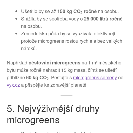
Ušetřilo by se až
150 kg CO
ročně
na osobu.
2
Snížila by se spotřeba vody o
25 000 litrů ročně
na osobu.
Zemědělská půda by se využívala efektivněji,
protože microgreens rostou rychle a bez velkých
nároků.
Například
pěstování microgreens
na 1 m² městského
bytu může ročně nahradit 15 kg masa, čímž se ušetří
přibližně
60 kg CO
. Pěstujte s
microgreens semeny
od
2
vyx.cz
a přispějte ke zdravější planetě.
5. Nejvýživnější druhy
microgreens