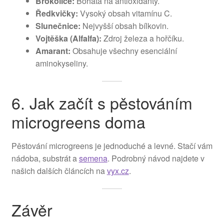
Brokolice:
Bohatá na antioxidanty.
Ředkvičky:
Vysoký obsah vitamínu C.
Slunečnice:
Nejvyšší obsah bílkovin.
Vojtěška (Alfalfa):
Zdroj železa a hořčíku.
Amarant:
Obsahuje všechny esenciální
aminokyseliny.
6. Jak začít s pěstováním
microgreens doma
Pěstování microgreens je jednoduché a levné. Stačí vám
nádoba, substrát a
semena
. Podrobný návod najdete v
našich dalších článcích na
vyx.cz
.
Závěr