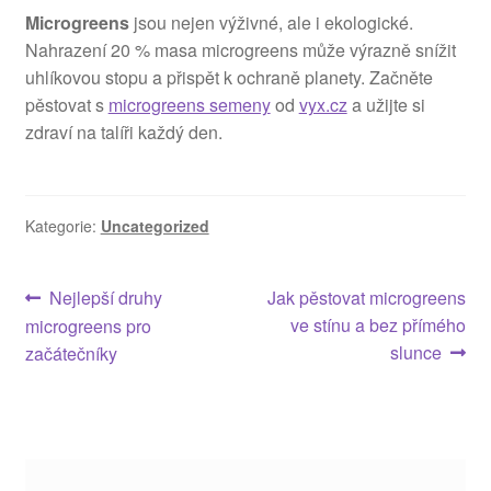
Microgreens
jsou nejen výživné, ale i ekologické.
Nahrazení 20 % masa microgreens může výrazně snížit
uhlíkovou stopu a přispět k ochraně planety. Začněte
pěstovat s
microgreens semeny
od
vyx.cz
a užijte si
zdraví na talíři každý den.
Kategorie:
Uncategorized
Navigace
Předchozí
Následující
Nejlepší druhy
Jak pěstovat microgreens
příspěvek:
příspěvek:
ve stínu a bez přímého
microgreens pro
pro
slunce
začátečníky
příspěvek