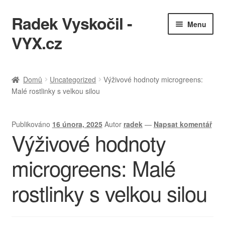
Radek Vyskočil -
Přeskočit
Přejít
Menu
na
k
VYX.cz
navigaci
obsahu
webu
IT služby
Domů
Uncategorized
Výživové hodnoty microgreens:
Malé rostlinky s velkou silou
Ukázky práce
KQL cheatsheet
Publikováno
16 února, 2025
Autor
radek
—
Napsat komentář
Výživové hodnoty
Zásady ochrany osobních údajů
microgreens: Malé
rostlinky s velkou silou