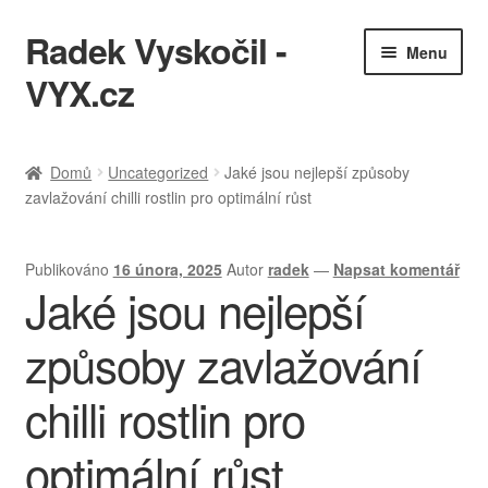
Radek Vyskočil -
Přeskočit
Přejít
Menu
na
k
VYX.cz
navigaci
obsahu
webu
IT služby
Domů
Uncategorized
Jaké jsou nejlepší způsoby
zavlažování chilli rostlin pro optimální růst
Ukázky práce
KQL cheatsheet
Publikováno
16 února, 2025
Autor
radek
—
Napsat komentář
Jaké jsou nejlepší
Zásady ochrany osobních údajů
způsoby zavlažování
chilli rostlin pro
optimální růst