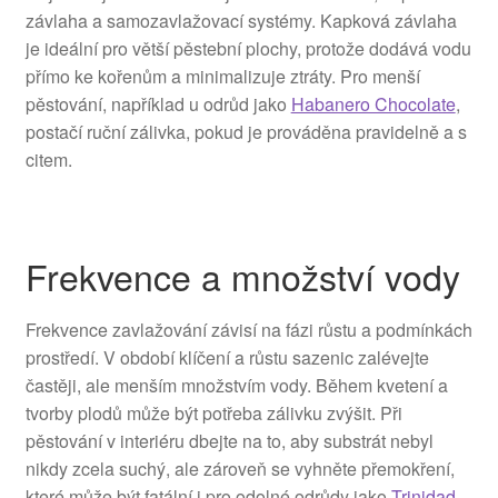
závlaha a samozavlažovací systémy. Kapková závlaha
je ideální pro větší pěstební plochy, protože dodává vodu
přímo ke kořenům a minimalizuje ztráty. Pro menší
pěstování, například u odrůd jako
Habanero Chocolate
,
postačí ruční zálivka, pokud je prováděna pravidelně a s
citem.
Frekvence a množství vody
Frekvence zavlažování závisí na fázi růstu a podmínkách
prostředí. V období klíčení a růstu sazenic zalévejte
častěji, ale menším množstvím vody. Během kvetení a
tvorby plodů může být potřeba zálivku zvýšit. Při
pěstování v interiéru dbejte na to, aby substrát nebyl
nikdy zcela suchý, ale zároveň se vyhněte přemokření,
které může být fatální i pro odolné odrůdy jako
Trinidad