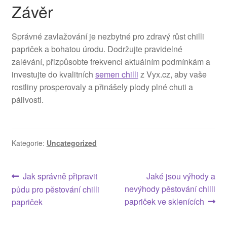
Závěr
Správné zavlažování je nezbytné pro zdravý růst chilli
papriček a bohatou úrodu. Dodržujte pravidelné
zalévání, přizpůsobte frekvenci aktuálním podmínkám a
investujte do kvalitních
semen chilli
z Vyx.cz, aby vaše
rostliny prosperovaly a přinášely plody plné chuti a
pálivosti.
Kategorie:
Uncategorized
Navigace
Předchozí
Následující
Jak správně připravit
Jaké jsou výhody a
příspěvek:
příspěvek:
nevýhody pěstování chilli
půdu pro pěstování chilli
pro
papriček ve sklenících
papriček
příspěvek