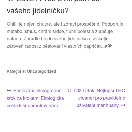
vašeho jídelníčku?
Chilli je nejen chutné, ale i zdraví prospěšné. Podporuje
metabolismus, chrání srdce, tlumí bolest a zlepšuje
náladu. Zařaďte ho do svého jídelníčku a získejte
zároveň radost z pěstování vlastních papriček. 🌶️💖
Kategorie:
Uncategorized
Navigace
Předchozí
Následující
Pěstování microgreens
D-TOX Drink: Nejlepší THC
příspěvek:
příspěvek:
cleaner pro pravidelné
krok za krokem: Ekologická
pro
uživatele marihuany
cesta k superpotravinám
příspěvek