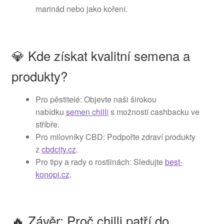
marinád nebo jako koření.
💎 Kde získat kvalitní semena a
produkty?
Pro pěstitelé: Objevte naši širokou
nabídku
semen chilli
s možností cashbacku ve
stříbře.
Pro milovníky CBD: Podpořte zdraví produkty
z
cbdcity.cz
.
Pro tipy a rady o rostlinách: Sledujte
best-
konopi.cz
.
🔥 Závěr: Proč chilli patří do