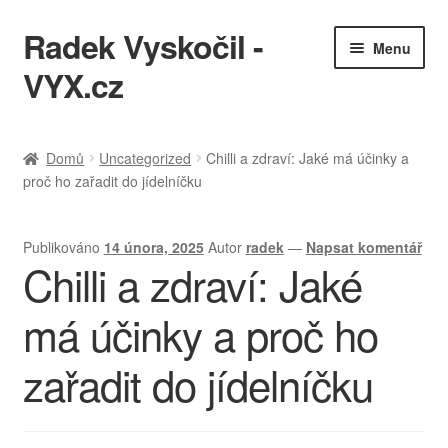
Radek Vyskočil -
Přeskočit
Přejít
Menu
na
k
VYX.cz
navigaci
obsahu
webu
IT služby
Domů
Uncategorized
Chilli a zdraví: Jaké má účinky a
proč ho zařadit do jídelníčku
Ukázky práce
KQL cheatsheet
Publikováno
14 února, 2025
Autor
radek
—
Napsat komentář
Chilli a zdraví: Jaké
Zásady ochrany osobních údajů
má účinky a proč ho
zařadit do jídelníčku