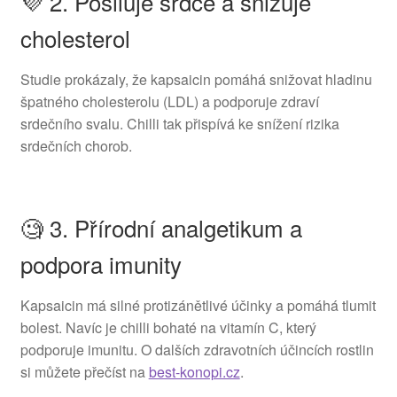
💜 2. Posiluje srdce a snižuje
cholesterol
Studie prokázaly, že kapsaicin pomáhá snižovat hladinu
špatného cholesterolu (LDL) a podporuje zdraví
srdečního svalu. Chilli tak přispívá ke snížení rizika
srdečních chorob.
🧐 3. Přírodní analgetikum a
podpora imunity
Kapsaicin má silné protizánětlivé účinky a pomáhá tlumit
bolest. Navíc je chilli bohaté na vitamín C, který
podporuje imunitu. O dalších zdravotních účincích rostlin
si můžete přečíst na
best-konopi.cz
.