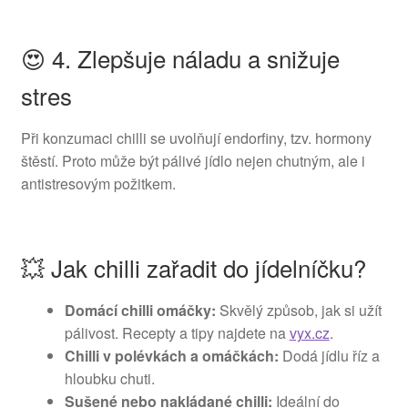
😍 4. Zlepšuje náladu a snižuje
stres
Při konzumaci chilli se uvolňují endorfiny, tzv. hormony
štěstí. Proto může být pálivé jídlo nejen chutným, ale i
antistresovým požitkem.
💥 Jak chilli zařadit do jídelníčku?
Domácí chilli omáčky:
Skvělý způsob, jak si užít
pálivost. Recepty a tipy najdete na
vyx.cz
.
Chilli v polévkách a omáčkách:
Dodá jídlu říz a
hloubku chuti.
Sušené nebo nakládané chilli:
Ideální do