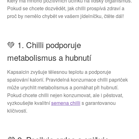
který má mnoho pozitivních účinků na lidský organismus.
Pokud se chcete dozvědět, jak chilli prospívá zdraví a
proč by nemělo chybět ve vašem jídelníčku, čtěte dál!
💚 1. Chilli podporuje
metabolismus a hubnutí
Kapsaicin zvyšuje tělesnou teplotu a podporuje
spalování kalorií. Pravidelná konzumace chilli papriček
může urychlit metabolismus a pomáhat při hubnutí.
Pokud chcete chilli nejen konzumovat, ale i pěstovat,
vyzkoušejte kvalitní
semena chilli
s garantovanou
klíčivostí.