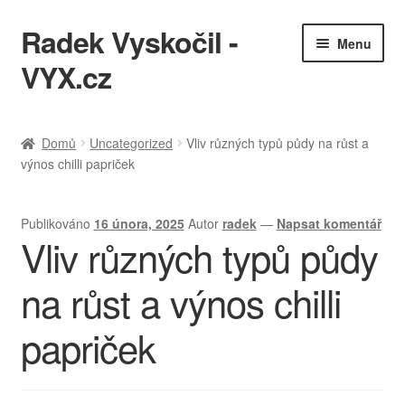
Radek Vyskočil -
Přeskočit
Přejít
Menu
na
k
VYX.cz
navigaci
obsahu
webu
IT služby
Domů
Uncategorized
Vliv různých typů půdy na růst a
výnos chilli papriček
Ukázky práce
KQL cheatsheet
Publikováno
16 února, 2025
Autor
radek
—
Napsat komentář
Vliv různých typů půdy
Zásady ochrany osobních údajů
na růst a výnos chilli
papriček