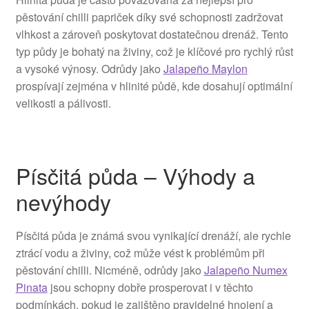
pěstování chilli papriček díky své schopnosti zadržovat
vlhkost a zároveň poskytovat dostatečnou drenáž. Tento
typ půdy je bohatý na živiny, což je klíčové pro rychlý růst
a vysoké výnosy. Odrůdy jako
Jalapeño Maylon
prospívají zejména v hlinité půdě, kde dosahují optimální
velikosti a pálivosti.
Písčitá půda – Výhody a
nevýhody
Písčitá půda je známá svou vynikající drenáží, ale rychle
ztrácí vodu a živiny, což může vést k problémům při
pěstování chilli. Nicméně, odrůdy jako
Jalapeño Numex
Pinata
jsou schopny dobře prosperovat i v těchto
podmínkách, pokud je zajištěno pravidelné hnojení a