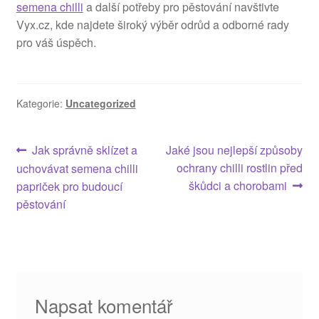
semena chilli
a další potřeby pro pěstování navštivte
Vyx.cz, kde najdete široký výběr odrůd a odborné rady
pro váš úspěch.
Kategorie:
Uncategorized
Navigace
Předchozí
Následující
Jak správně sklízet a
Jaké jsou nejlepší způsoby
příspěvek:
příspěvek:
ochrany chilli rostlin před
uchovávat semena chilli
pro
škůdci a chorobami
papriček pro budoucí
příspěvek
pěstování
Napsat komentář