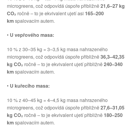
microgreens, což odpovídá úspoře přibližně
21,6–27 kg
CO₂
ročně – to je ekvivalent ujetí asi
165–200
km
spalovacím autem.
•
U vepřového masa:
10 % z 30–35 kg = 3–3,5 kg masa nahrazeného
microgreens, což odpovídá úspoře přibližně
36,3–42,35
kg CO₂
ročně – to je ekvivalent ujetí přibližně
240–340
km
spalovacím autem.
•
U kuřecího masa:
10 % z 40–45 kg = 4–4,5 kg masa nahrazeného
microgreens, což odpovídá úspoře přibližně
27,6–31,05
kg CO₂
ročně – to je ekvivalent ujetí přibližně
180–250
km
spalovacím autem.