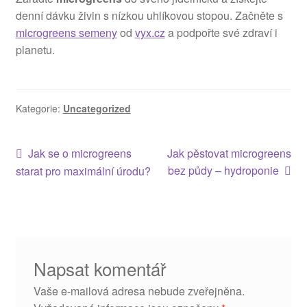
denní dávku živin s nízkou uhlíkovou stopou. Začněte s
microgreens semeny
od
vyx.cz
a podpořte své zdraví i
planetu.
Kategorie:
Uncategorized
Navigace
Předchozí
Následující
Jak se o microgreens
Jak pěstovat microgreens
příspěvek:
příspěvek:
bez půdy – hydroponie
starat pro maximální úrodu?
pro
příspěvek
Napsat komentář
Vaše e-mailová adresa nebude zveřejněna.