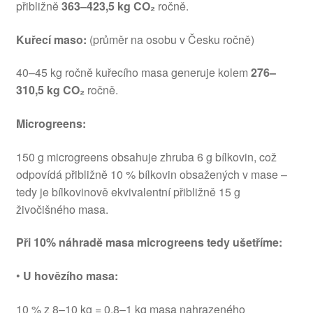
přibližně
363–423,5 kg CO₂
ročně.
Kuřecí maso:
(průměr na osobu v Česku ročně)
40–45 kg ročně kuřecího masa generuje kolem
276–
310,5 kg CO₂
ročně.
Microgreens:
150 g microgreens obsahuje zhruba 6 g bílkovin, což
odpovídá přibližně 10 % bílkovin obsažených v mase –
tedy je bílkovinově ekvivalentní přibližně 15 g
živočišného masa.
Při 10% náhradě masa microgreens tedy ušetříme:
•
U hovězího masa:
10 % z 8–10 kg = 0,8–1 kg masa nahrazeného