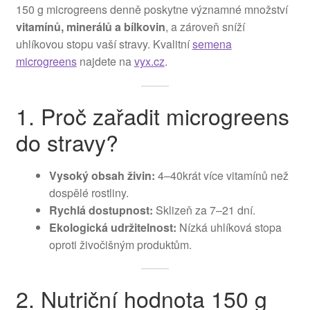
150 g microgreens denně poskytne významné množství
vitamínů, minerálů a bílkovin
, a zároveň sníží
uhlíkovou stopu vaší stravy. Kvalitní
semena
microgreens
najdete na
vyx.cz
.
1. Proč zařadit microgreens
do stravy?
Vysoký obsah živin:
4–40krát více vitamínů než
dospělé rostliny.
Rychlá dostupnost:
Sklizeň za 7–21 dní.
Ekologická udržitelnost:
Nízká uhlíková stopa
oproti živočišným produktům.
2. Nutriční hodnota 150 g