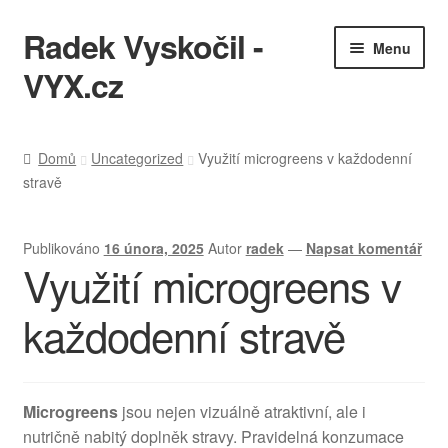
Radek Vyskočil -
Přeskočit
Přejít
Menu
na
k
VYX.cz
navigaci
obsahu
webu
Expan
IT služby
child
Domů
Uncategorized
Využití microgreens v každodenní
menu
stravě
Ukázky práce
KQL cheatsheet
Publikováno
16 února, 2025
Autor
radek
—
Napsat komentář
Využití microgreens v
Zásady ochrany osobních údajů
každodenní stravě
Microgreens
jsou nejen vizuálně atraktivní, ale i
nutričně nabitý doplněk stravy. Pravidelná konzumace