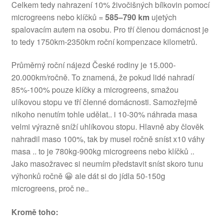
Celkem tedy nahrazení 10% živočišných bílkovin pomocí
microgreens nebo klíčků =
585–790 km
ujetých
spalovacím autem na osobu. Pro tří členou domácnost je
to tedy 1750km-2350km roční kompenzace kilometrů.
Průměrný roční nájezd České rodiny je 15.000-
20.000km/ročně. To znamená, že pokud lidé nahradí
85%-100% pouze klíčky a microgreens, smažou
ulíkovou stopu ve tří členné domácnosti. Samozřejmě
nikoho nenutím tohle udělat.. i 10-30% náhrada masa
velmi výrazně sníží uhlíkovou stopu. Hlavně aby člověk
nahradil maso 100%, tak by musel ročně sníst x10 váhy
masa .. to je 780kg-900kg microgreens nebo klíčků ..
Jako masožravec si neumím představit sníst skoro tunu
výhonků ročně 😀 ale dát si do jídla 50-150g
microgreens, proč ne..
Kromě toho: