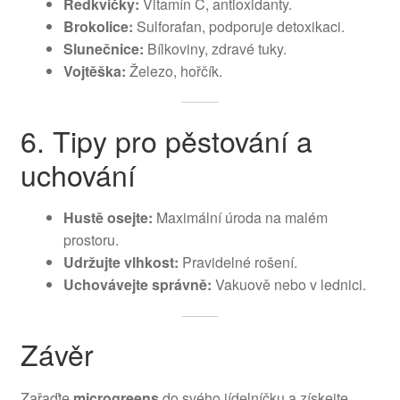
Ředkvičky:
Vitamín C, antioxidanty.
Brokolice:
Sulforafan, podporuje detoxikaci.
Slunečnice:
Bílkoviny, zdravé tuky.
Vojtěška:
Železo, hořčík.
6. Tipy pro pěstování a
uchování
Hustě osejte:
Maximální úroda na malém
prostoru.
Udržujte vlhkost:
Pravidelné rošení.
Uchovávejte správně:
Vakuově nebo v lednici.
Závěr
Zařaďte
microgreens
do svého jídelníčku a získejte